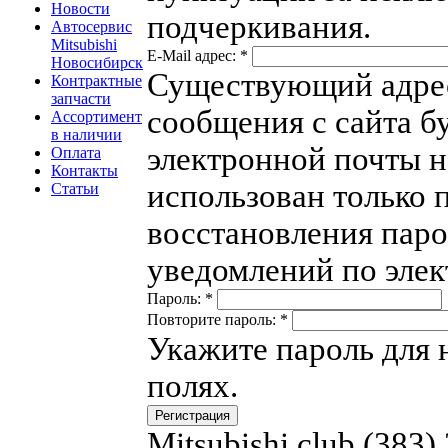
Новости
подчеркивания.
Автосервис
Mitsubishi
E-Mail адрес:
*
Новосибирск
Существующий адрес
Контрактные
запчасти
сообщения с сайта бу
Ассортимент
в наличии
электронной почты н
Оплата
Контакты
использован только 
Статьи
восстановления паро
уведомлений по элек
Пароль:
*
Повторите пароль:
*
Укажите пароль для 
полях.
Mitsubishi.club (383